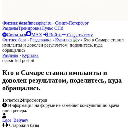
Фитнес база
fitnesspiter.ru · Санкт-Петербург
Разделы
Тренировка
Пульс СПб
Связаться
MAX
Войти
Создать тему
Фитнес база
›
Раздевалка
›
Курилка
›
Кто в Самаре ставил
импланты и доволен результатом, поделитесь, куда
обращались
Разделы
›
Курилка
classic left postbit
Кто в Самаре ставил импланты и
доволен результатом, поделитесь, куда
обращались
1
ответов
24
просмотров
Информация на форуме не заменяет консультацию врача
или тренера.
Egor_Belyaev
Старожил базы