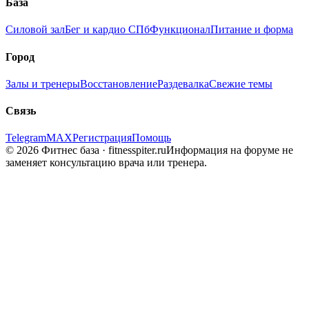
База
Силовой зал
Бег и кардио СПб
Функционал
Питание и форма
Город
Залы и тренеры
Восстановление
Раздевалка
Свежие темы
Связь
Telegram
MAX
Регистрация
Помощь
© 2026 Фитнес база · fitnesspiter.ru
Информация на форуме не
заменяет консультацию врача или тренера.