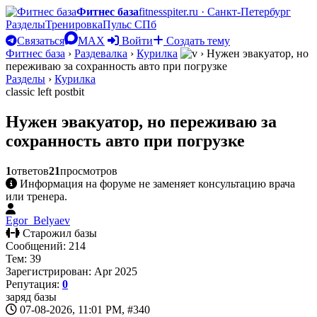
Фитнес база
fitnesspiter.ru · Санкт-Петербург
Разделы
Тренировка
Пульс СПб
Связаться
MAX
Войти
Создать тему
Фитнес база
›
Раздевалка
›
Курилка
›
Нужен эвакуатор, но
переживаю за сохранность авто при погрузке
Разделы
›
Курилка
classic left postbit
Нужен эвакуатор, но переживаю за
сохранность авто при погрузке
1
ответов
21
просмотров
Информация на форуме не заменяет консультацию врача
или тренера.
Egor_Belyaev
Старожил базы
Сообщений: 214
Тем: 39
Зарегистрирован: Apr 2025
Репутация:
0
заряд базы
07-08-2026, 11:01 PM,
#340