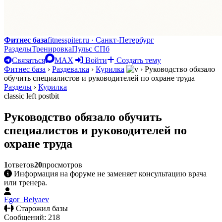
Фитнес база
fitnesspiter.ru · Санкт-Петербург
Разделы
Тренировка
Пульс СПб
Связаться
MAX
Войти
Создать тему
Фитнес база
›
Раздевалка
›
Курилка
›
Руководство обязало
обучить специалистов и руководителей по охране труда
Разделы
›
Курилка
classic left postbit
Руководство обязало обучить
специалистов и руководителей по
охране труда
1
ответов
20
просмотров
Информация на форуме не заменяет консультацию врача
или тренера.
Egor_Belyaev
Старожил базы
Сообщений: 218