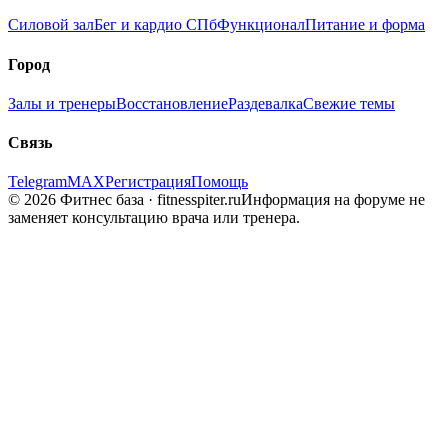
Силовой зал
Бег и кардио СПб
Функционал
Питание и форма
Город
Залы и тренеры
Восстановление
Раздевалка
Свежие темы
Связь
Telegram
MAX
Регистрация
Помощь
© 2026 Фитнес база · fitnesspiter.ru
Информация на форуме не
заменяет консультацию врача или тренера.